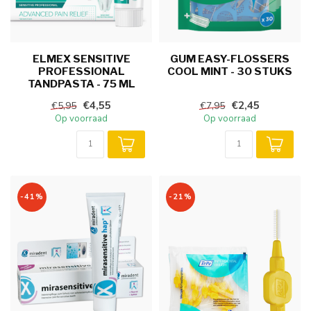
ELMEX SENSITIVE
GUM EASY-FLOSSERS
PROFESSIONAL
COOL MINT - 30 STUKS
TANDPASTA - 75 ML
€4,55
€2,45
€5,95
€7,95
Op voorraad
Op voorraad
-41%
-21%