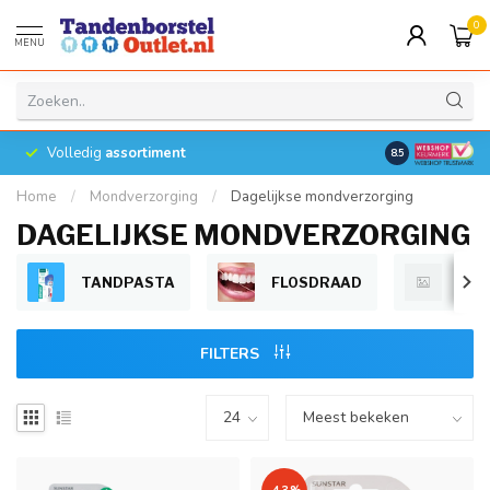
0
MENU
Volledig
assortiment
8.5
Home
/
Mondverzorging
/
Dagelijkse mondverzorging
DAGELIJKSE MONDVERZORGING
TANDPASTA
FLOSDRAAD
FRI
FILTERS