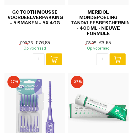
GC TOOTH MOUSSE
MERIDOL
VOORDEELVERPAKKING
MONDSPOELING
– 5 SMAKEN – 5X 40G
TANDVLEESBESCHERMIN
- 400 ML - NIEUWE
FORMULE
€76,85
€3,65
€99,75
€8,95
Op voorraad
Op voorraad
-27%
-27%