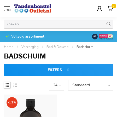
0
MENU
Volledig
assortiment
8.5
Home
/
Verzorging
/
Bad & Douche
/
Badschuim
BADSCHUIM
FILTERS
-12%