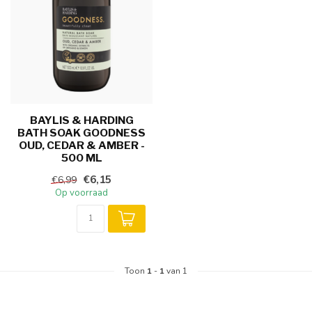
BAYLIS & HARDING
BATH SOAK GOODNESS
OUD, CEDAR & AMBER -
500 ML
€6,15
€6,99
Op voorraad
Toon
1
-
1
van 1