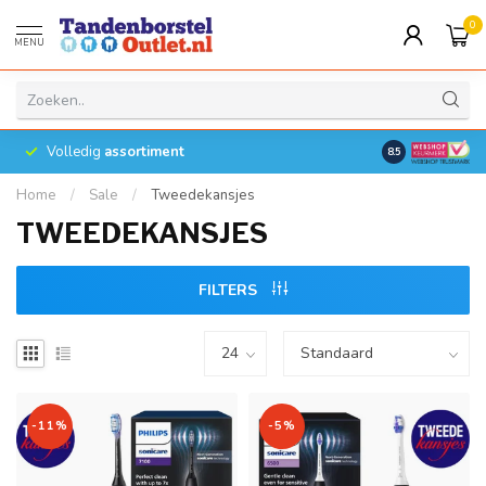
0
MENU
Volledig
assortiment
8.5
Home
/
Sale
/
Tweedekansjes
TWEEDEKANSJES
FILTERS
-11%
-5%