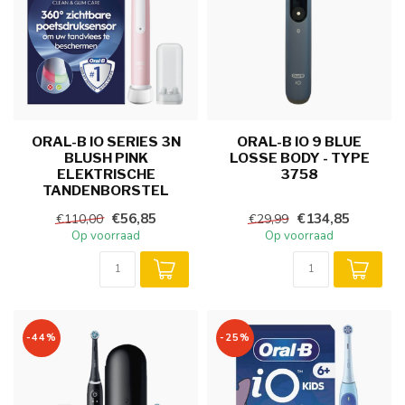
ORAL-B IO SERIES 3N
ORAL-B IO 9 BLUE
BLUSH PINK
LOSSE BODY - TYPE
ELEKTRISCHE
3758
TANDENBORSTEL
€56,85
€134,85
€110,00
€29,99
Op voorraad
Op voorraad
-44%
-25%