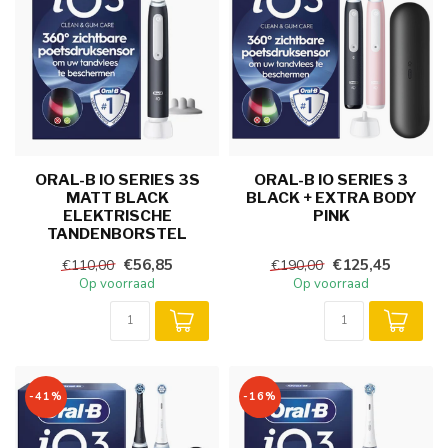
ORAL-B IO SERIES 3S
ORAL-B IO SERIES 3
MATT BLACK
BLACK + EXTRA BODY
ELEKTRISCHE
PINK
TANDENBORSTEL
€56,85
€125,45
€110,00
€190,00
Op voorraad
Op voorraad
-41%
-16%