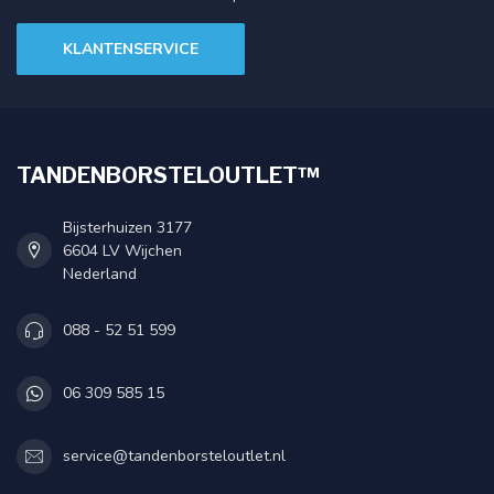
KLANTENSERVICE
TANDENBORSTELOUTLET™
Bijsterhuizen 3177
6604 LV Wijchen
Nederland
088 - 52 51 599
06 309 585 15
service@tandenborsteloutlet.nl