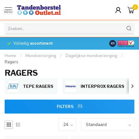
0
MENU
Volledig
assortiment
8.5
Home
/
Mondverzorging
/
Dagelijkse mondverzorging
/
Ragers
RAGERS
TEPE RAGERS
INTERPROX RAGERS
FILTERS