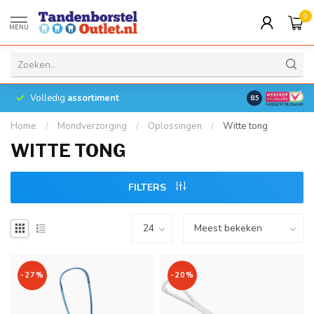
0
MENU
Volledig
assortiment
8.5
Home
/
Mondverzorging
/
Oplossingen
/
Witte tong
WITTE TONG
FILTERS
-27%
-20%