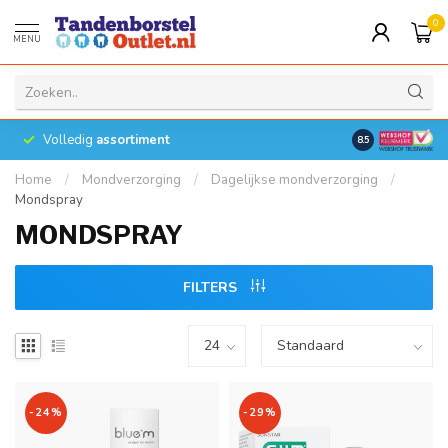
0
MENU
Volledig
assortiment
8.5
Home
/
Mondverzorging
/
Dagelijkse mondverzorging
/
Mondspray
MONDSPRAY
FILTERS
-24%
-29%