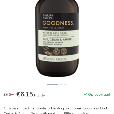
€6,15
€6,99
Op voorraad
Incl. btw
Ontspan in bad met Baylis & Harding Bath Soak Goodness Oud,
Cedar & Amber. Deze bath soak met 98% natuurlijke