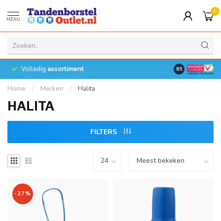
0
MENU
Volledig
assortiment
8.5
Home
/
Merken
/
Halita
HALITA
FILTERS
-27%