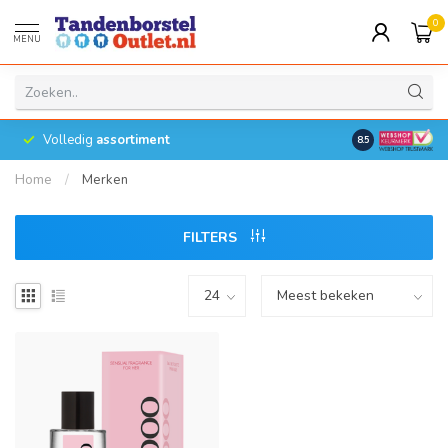
0
MENU
Volledig
assortiment
8.5
Home
/
Merken
FILTERS