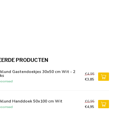
EERDE PRODUCTEN
rklund Gastendoekjes 30x50 cm Wit - 2
€4,95
ks
€3,85
voorraad
rklund Handdoek 50x100 cm Wit
€6,95
€4,95
voorraad