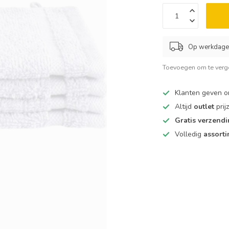
Op werkdagen
Toevoegen om te verge
Klanten geven 
Altijd
outlet
prij
Gratis verzend
Volledig
assort