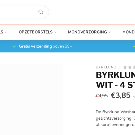
LS
OPZETBORSTELS
MONDVERZORGING
MOND
Gratis verzending
boven 59,-
BYRKLUND
BYRKLUN
WIT - 4 
€3,85
€4,95
In
De Byrklund Washand
gezichtsverzorging.
absorptievermogen