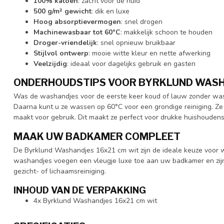
100% katoen
: zacht voor de huid
500 g/m² gewicht
: dik en luxe
Hoog absorptievermogen
: snel drogen
Machinewasbaar tot 60°C
: makkelijk schoon te houden
Droger-vriendelijk
: snel opnieuw bruikbaar
Stijlvol ontwerp
: mooie witte kleur en nette afwerking
Veelzijdig
: ideaal voor dagelijks gebruik en gasten
ONDERHOUDSTIPS VOOR BYRKLUND WAS
Was de washandjes voor de eerste keer koud of lauw zonder wa
Daarna kunt u ze wassen op 60°C voor een grondige reiniging. Ze
maakt voor gebruik. Dit maakt ze perfect voor drukke huishoudens
MAAK UW BADKAMER COMPLEET
De Byrklund Washandjes 16x21 cm wit zijn de ideale keuze voor wie
washandjes voegen een vleugje luxe toe aan uw badkamer en zijn g
gezicht- of lichaamsreiniging.
INHOUD VAN DE VERPAKKING
4x Byrklund Washandjes 16x21 cm wit