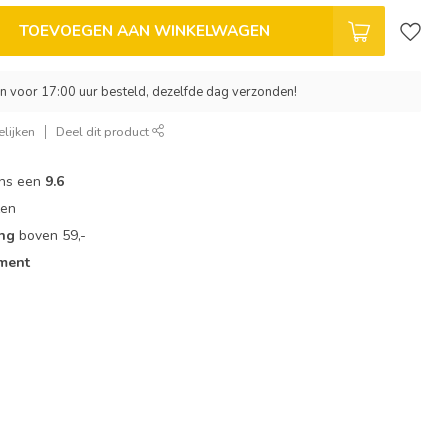
TOEVOEGEN AAN WINKELWAGEN
 voor 17:00 uur besteld, dezelfde dag verzonden!
lijken
Deel dit product
ons een
9.6
zen
ing
boven 59,-
iment