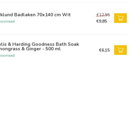
rklund Badlaken 70x140 cm Wit
€12,95
€9,85
voorraad
ylis & Harding Goodness Bath Soak
mongrass & Ginger - 500 ml
€6,15
voorraad