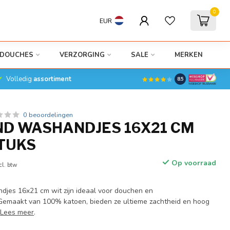
0
EUR
DOUCHES
VERZORGING
SALE
MERKEN
Volledig
assortiment
8.5
0 beoordelingen
D WASHANDJES 16X21 CM
STUKS
Op voorraad
cl. btw
jes 16x21 cm wit zijn ideaal voor douchen en
 Gemaakt van 100% katoen, bieden ze ultieme zachtheid en hoog
.
Lees meer
.