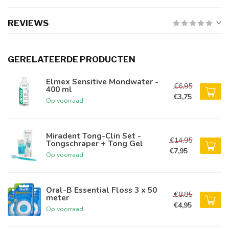
REVIEWS
GERELATEERDE PRODUCTEN
Elmex Sensitive Mondwater -
€6,95
400 ml
€3,75
Op voorraad
Miradent Tong-Clin Set -
€14,95
Tongschraper + Tong Gel
€7,95
Op voorraad
Oral-B Essential Floss 3 x 50
€8,85
meter
€4,95
Op voorraad