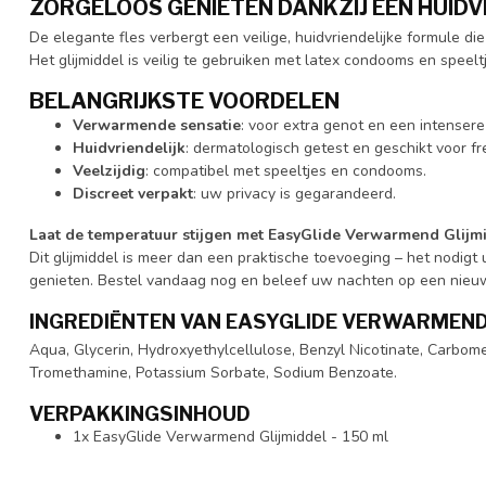
ZORGELOOS GENIETEN DANKZIJ EEN HUIDV
De elegante fles verbergt een veilige, huidvriendelijke formule di
Het glijmiddel is veilig te gebruiken met latex condooms en speel
BELANGRIJKSTE VOORDELEN
Verwarmende sensatie
: voor extra genot en een intensere
Huidvriendelijk
: dermatologisch getest en geschikt voor fr
Veelzijdig
: compatibel met speeltjes en condooms.
Discreet verpakt
: uw privacy is gegarandeerd.
Laat de temperatuur stijgen met EasyGlide Verwarmend Glijm
Dit glijmiddel is meer dan een praktische toevoeging – het nodigt
genieten. Bestel vandaag nog en beleef uw nachten op een nieu
INGREDIËNTEN VAN EASYGLIDE VERWARMEND
Aqua, Glycerin, Hydroxyethylcellulose, Benzyl Nicotinate, Carbomer
Tromethamine, Potassium Sorbate, Sodium Benzoate.
VERPAKKINGSINHOUD
1x EasyGlide Verwarmend Glijmiddel - 150 ml