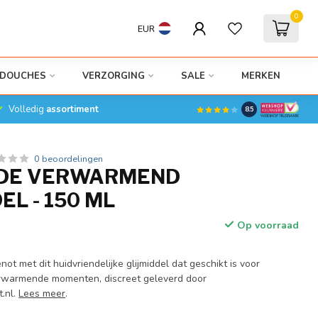
0
EUR
DOUCHES
VERZORGING
SALE
MERKEN
Volledig
assortiment
8.5
0 beoordelingen
IDE VERWARMEND
EL - 150 ML
Op voorraad
not met dit huidvriendelijke glijmiddel dat geschikt is voor
erwarmende momenten, discreet geleverd door
.nl.
Lees meer
.