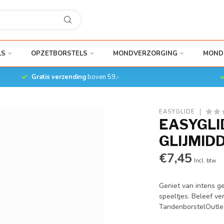
LS
OPZETBORSTELS
MONDVERZORGING
MOND
Gratis verzending
boven 59,-
EASYGLIDE
EASYGL
GLIJMIDD
€7,45
Incl. btw
Geniet van intens ge
speeltjes. Beleef v
TandenborstelOutlet