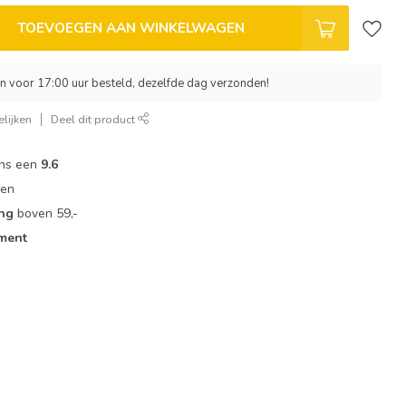
TOEVOEGEN AAN WINKELWAGEN
 voor 17:00 uur besteld, dezelfde dag verzonden!
lijken
Deel dit product
ons een
9.6
zen
ing
boven 59,-
iment