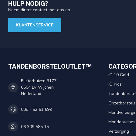
HULP NODIG?
Neem direct contact met ons op.
KLANTENSERVICE
TANDENBORSTELOUTLET™
CATEGOR
iO 10 Gold
Bijsterhuizen 3177
iO Kids
6604 LV Wijchen
Nederland
Tandenborste
Opzetborstels
088 - 52 51 599
Mondverzorgi
Monddouches
06 309 585 15
Verzorging