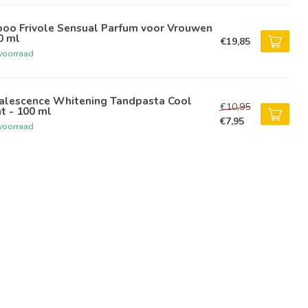
boo Frivole Sensual Parfum voor Vrouwen
0 ml
€19,85
voorraad
alescence Whitening Tandpasta Cool
€10,95
t - 100 ml
€7,95
voorraad