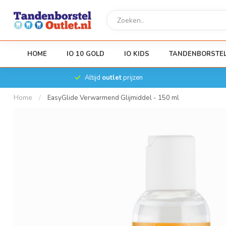
HOME
IO 10 GOLD
IO KIDS
TANDENBORSTE
Altijd
outlet
prijzen
Home
/
EasyGlide Verwarmend Glijmiddel - 150 ml