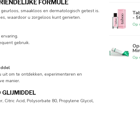
RIENDELIJKE FORMULE
e geurloos, smaakloos en dermatologisch getest is.
Ta
- 5
tjes, waardoor u zorgeloos kunt genieten.
Op 
 ervaring.
equent gebruik.
Op
Min
Op 
iddel
 u uit om te ontdekken, experimenteren en
we manier.
 GLIJMIDDEL
, Citric Acid, Polysorbate 80, Propylene Glycol,