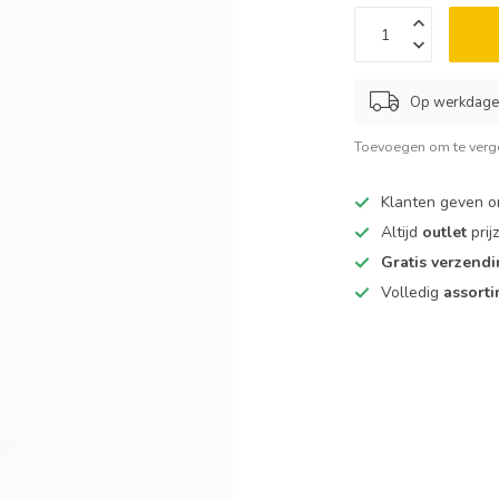
Op werkdagen
Toevoegen om te verge
Klanten geven 
Altijd
outlet
prij
Gratis verzend
Volledig
assort