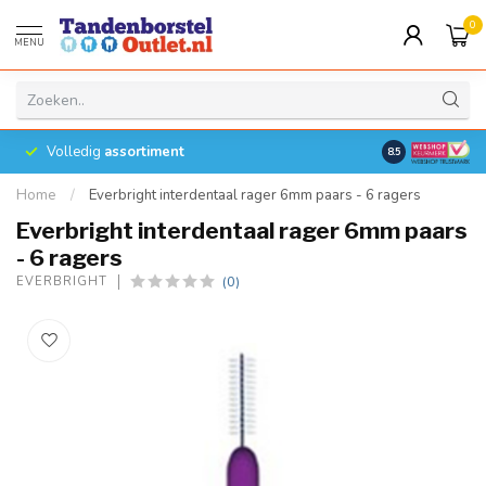
0
MENU
Volledig
assortiment
8.5
Home
/
Everbright interdentaal rager 6mm paars - 6 ragers
Everbright interdentaal rager 6mm paars
- 6 ragers
(0)
EVERBRIGHT