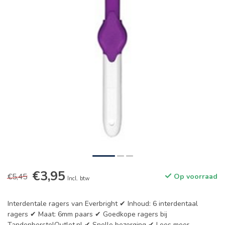
€3,95
€5,45
Op voorraad
Incl. btw
Interdentale ragers van Everbright ✔ Inhoud: 6 interdentaal
ragers ✔ Maat: 6mm paars ✔ Goedkope ragers bij
TandenborstelOutlet.nl ✔ Snelle bezorging ✔
Lees meer
.