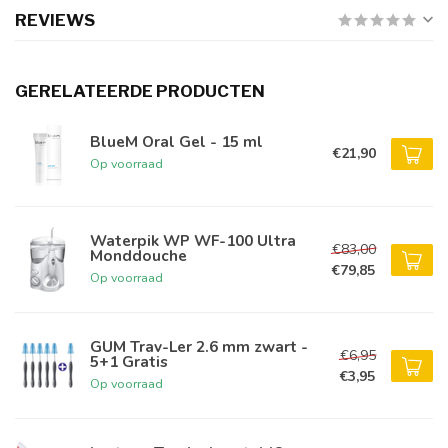
REVIEWS
GERELATEERDE PRODUCTEN
BlueM Oral Gel - 15 ml
€21,90
Op voorraad
Waterpik WP WF-100 Ultra
€83,00
Monddouche
€79,85
Op voorraad
GUM Trav-Ler 2.6 mm zwart -
€6,95
5+1 Gratis
€3,95
Op voorraad