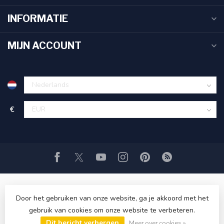
INFORMATIE
MIJN ACCOUNT
€
Door het gebruiken van onze website, ga je akkoord met het
gebruik van cookies om onze website te verbeteren.
© Copyright 2026 TandenborstelOutlet™
- Powered by
Dit bericht verbergen
Lightspeed
-
Lightspeed design
by
Dyvelopment
Meer over cookies »