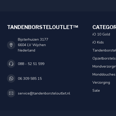
TANDENBORSTELOUTLET™
CATEGOR
iO 10 Gold
Bijsterhuizen 3177
iO Kids
6604 LV Wijchen
Nederland
Tandenborste
Opzetborstels
088 - 52 51 599
Mondverzorgi
Monddouches
06 309 585 15
Verzorging
Sale
service@tandenborsteloutlet.nl