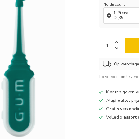
No discount
1 Piece
€4,35
Op werkdagen
Toevoegen om te verge
Klanten geven 
Altijd
outlet
prij
Gratis verzend
Volledig
assort