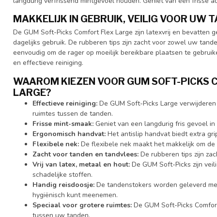
langdurig verfrissend mintgevoel houden. Geniet van een frisse 
MAKKELIJK IN GEBRUIK, VEILIG VOOR UW 
De GUM Soft-Picks Comfort Flex Large zijn latexvrij en bevatten ge
dagelijks gebruik. De rubberen tips zijn zacht voor zowel uw tand
eenvoudig om de rager op moeilijk bereikbare plaatsen te gebruik
en effectieve reiniging.
WAAROM KIEZEN VOOR GUM SOFT-PICKS 
LARGE?
Effectieve reiniging:
De GUM Soft-Picks Large verwijderen t
ruimtes tussen de tanden.
Frisse mint-smaak:
Geniet van een langdurig fris gevoel i
Ergonomisch handvat:
Het antislip handvat biedt extra gri
Flexibele nek:
De flexibele nek maakt het makkelijk om de 
Zacht voor tanden en tandvlees:
De rubberen tips zijn zac
Vrij van latex, metaal en hout:
De GUM Soft-Picks zijn veil
schadelijke stoffen.
Handig reisdoosje:
De tandenstokers worden geleverd met e
hygiënisch kunt meenemen.
Speciaal voor grotere ruimtes:
De GUM Soft-Picks Comfort 
tussen uw tanden.