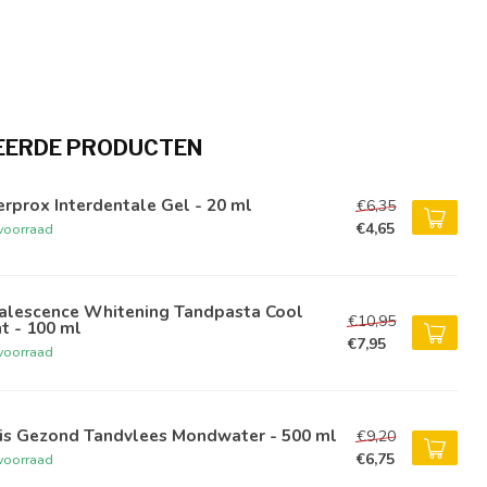
EERDE PRODUCTEN
erprox Interdentale Gel - 20 ml
€6,35
€4,65
voorraad
alescence Whitening Tandpasta Cool
€10,95
t - 100 ml
€7,95
voorraad
tis Gezond Tandvlees Mondwater - 500 ml
€9,20
€6,75
voorraad