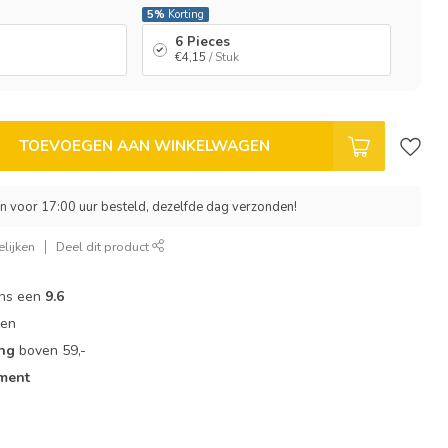
5%
Korting
6 Pieces
€4,15
/ Stuk
TOEVOEGEN AAN WINKELWAGEN
 voor 17:00 uur besteld, dezelfde dag verzonden!
lijken
Deel dit product
ons een
9.6
zen
ing
boven 59,-
iment