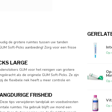
GERELAT
oudig de grotere ruimtes tussen uw tanden
Int
 GUM Soft-Picks aanbieding! Zorg voor een frisse
Op 
CKS LARGE
andenstokers GUM voor het reinigen van grotere
Op
ngskracht als de originele GUM Soft-Picks. Ze zijn
Min
j de flexibele nek heeft u meer controle en
Op 
ANGDURIGE FRISHEID
Vi
Deze tips verwijderen tandplak en voedselresten
Op 
entale ruimtes. Na gebruik blijft uw mond een