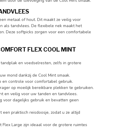
adem door de toevoeging van de Cool Mint smaak.
TANDVLEES
en metaal of hout. Dit maakt ze veilig voor
en als tandvlees. De flexibele nek maakt het
en. Deze softpicks zorgen voor een comfortabele
COMFORT FLEX COOL MINT
andplak en voedselresten, zelfs in grotere
n uw mond dankzij de Cool Mint smaak.
p en controle voor comfortabel gebruik.
rager op moeilijk bereikbare plekken te gebruiken.
ht en veilig voor uw tanden en tandvlees.
ig voor dagelijks gebruik en bevatten geen
en praktisch reisdoosje, zodat u ze altijd
Flex Large zijn ideaal voor de grotere ruimtes