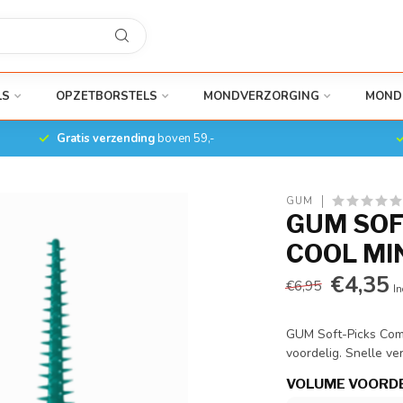
LS
OPZETBORSTELS
MONDVERZORGING
MOND
Gratis verzending
boven 59,-
GUM
GUM SOF
COOL MI
€4,35
€6,95
In
GUM Soft-Picks Comf
voordelig. Snelle ve
VOLUME VOORD