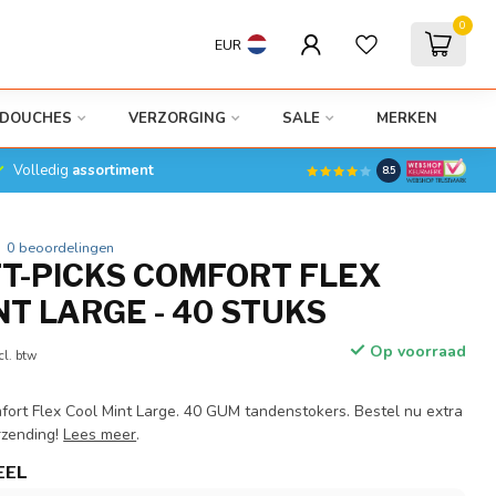
0
EUR
DOUCHES
VERZORGING
SALE
MERKEN
Volledig
assortiment
8.5
0 beoordelingen
T-PICKS COMFORT FLEX
NT LARGE - 40 STUKS
Op voorraad
cl. btw
ort Flex Cool Mint Large. 40 GUM tandenstokers. Bestel nu extra
rzending!
Lees meer
.
EEL