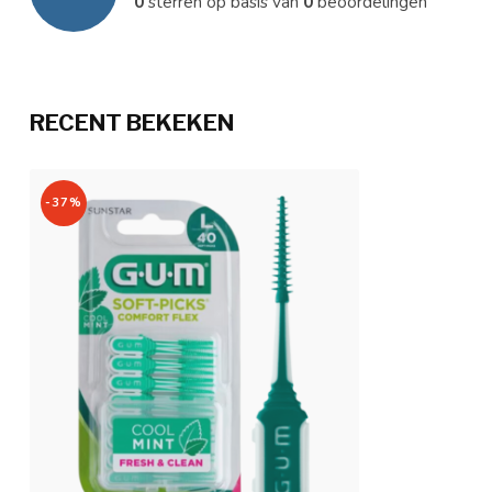
0
sterren op basis van
0
beoordelingen
RECENT BEKEKEN
-37%