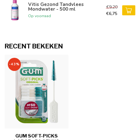
Vitis Gezond Tandvlees
€9,20
Mondwater - 500 ml
€6,75
Op voorraad
RECENT BEKEKEN
-43%
GUM SOFT-PICKS