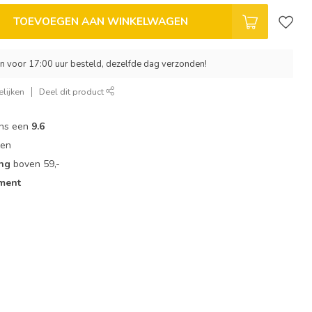
TOEVOEGEN AAN WINKELWAGEN
 voor 17:00 uur besteld, dezelfde dag verzonden!
lijken
Deel dit product
ons een
9.6
zen
ing
boven 59,-
iment