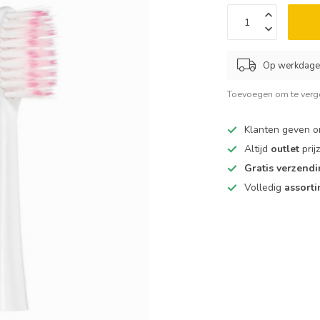
Op werkdagen
Toevoegen om te verge
Klanten geven 
Altijd
outlet
prij
Gratis verzend
Volledig
assort