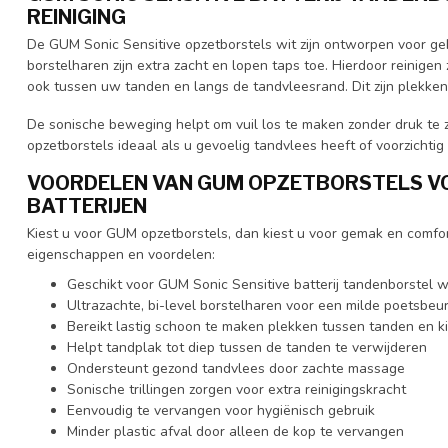
REINIGING
De GUM Sonic Sensitive opzetborstels wit zijn ontworpen voor geb
borstelharen zijn extra zacht en lopen taps toe. Hierdoor reinige
ook tussen uw tanden en langs de tandvleesrand. Dit zijn plekke
De sonische beweging helpt om vuil los te maken zonder druk te 
opzetborstels ideaal als u gevoelig tandvlees heeft of voorzichtig
VOORDELEN VAN GUM OPZETBORSTELS V
BATTERIJEN
Kiest u voor GUM opzetborstels, dan kiest u voor gemak en comfort
eigenschappen en voordelen:
Geschikt voor GUM Sonic Sensitive batterij tandenborstel
Ultrazachte, bi-level borstelharen voor een milde poetsbeur
Bereikt lastig schoon te maken plekken tussen tanden en k
Helpt tandplak tot diep tussen de tanden te verwijderen
Ondersteunt gezond tandvlees door zachte massage
Sonische trillingen zorgen voor extra reinigingskracht
Eenvoudig te vervangen voor hygiënisch gebruik
Minder plastic afval door alleen de kop te vervangen