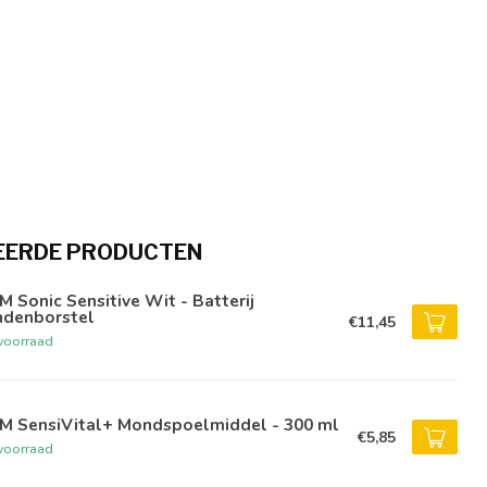
EERDE PRODUCTEN
 Sonic Sensitive Wit - Batterij
ndenborstel
€11,45
voorraad
M SensiVital+ Mondspoelmiddel - 300 ml
€5,85
voorraad