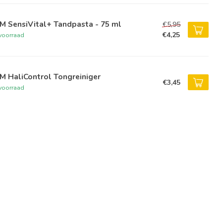
M SensiVital+ Tandpasta - 75 ml
€5,95
€4,25
voorraad
M HaliControl Tongreiniger
€3,45
voorraad