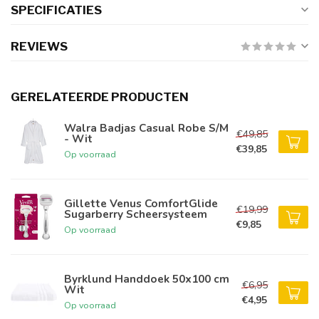
SPECIFICATIES
REVIEWS
GERELATEERDE PRODUCTEN
Walra Badjas Casual Robe S/M
€49,85
- Wit
€39,85
Op voorraad
Gillette Venus ComfortGlide
€19,99
Sugarberry Scheersysteem
€9,85
Op voorraad
Byrklund Handdoek 50x100 cm
€6,95
Wit
€4,95
Op voorraad