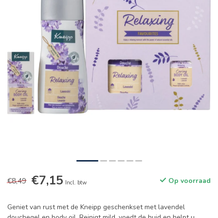
€7,15
€8,49
Op voorraad
Incl. btw
Geniet van rust met de Kneipp geschenkset met lavendel
douchegel en body oil. Reinigt mild, voedt de huid en helpt u