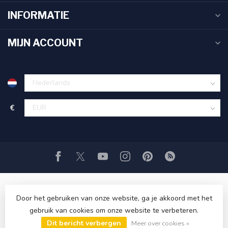
INFORMATIE
MIJN ACCOUNT
€
Door het gebruiken van onze website, ga je akkoord met het
gebruik van cookies om onze website te verbeteren.
© Copyright 2026 TandenborstelOutlet™
- Powered by
Dit bericht verbergen
Lightspeed
-
Lightspeed design
by
Dyvelopment
Meer over cookies »