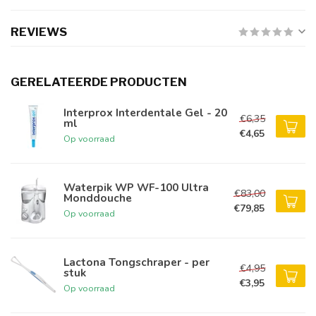
REVIEWS
GERELATEERDE PRODUCTEN
Interprox Interdentale Gel - 20
€6,35
ml
€4,65
Op voorraad
Waterpik WP WF-100 Ultra
€83,00
Monddouche
€79,85
Op voorraad
Lactona Tongschraper - per
€4,95
stuk
€3,95
Op voorraad