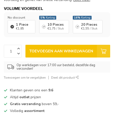
VOLUME VOORDEEL
No discount
5%
Korting
16%
Korting
1 Piece
10 Pieces
20 Pieces
€1,85
€1,75
/ Stuk
€1,55
/ Stuk
TOEVOEGEN AAN WINKELWAGEN
Op werkdagen voor 17:00 uur besteld, dezelfde dag
verzonden!
Toevoegen om te vergelijken
Deel dit product
Klanten geven ons een
9.6
Altijd
outlet
prijzen
Gratis verzending
boven 59,-
Volledig
assortiment