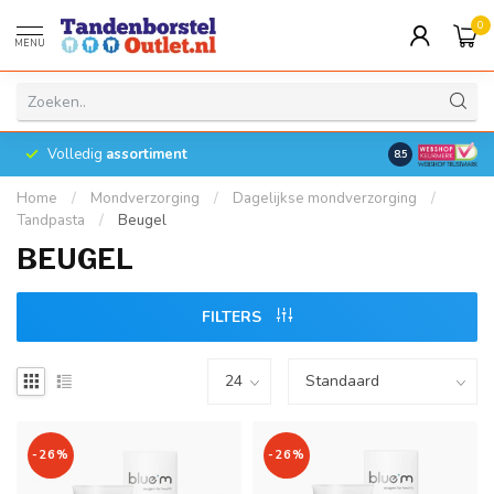
0
MENU
Volledig
assortiment
8.5
Home
/
Mondverzorging
/
Dagelijkse mondverzorging
/
Tandpasta
/
Beugel
BEUGEL
FILTERS
-26%
-26%