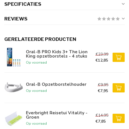
SPECIFICATIES
REVIEWS
GERELATEERDE PRODUCTEN
Oral-B PRO Kids 3+ The Lion
€23,99
King opzetborstels - 4 stuks
€12,85
Op voorraad
Oral-B Opzetborstelhouder
€9,95
€7,95
Op voorraad
Everbright Reisetui Vitality -
€14,95
Groen
€7,85
Op voorraad