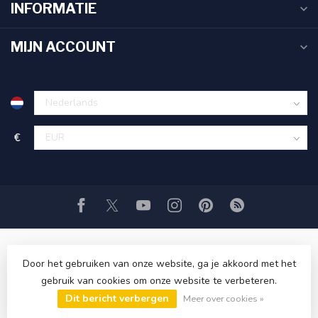
INFORMATIE
MIJN ACCOUNT
€
Door het gebruiken van onze website, ga je akkoord met het
gebruik van cookies om onze website te verbeteren.
© Copyright 2026 TandenborstelOutlet™
- Powered by
Dit bericht verbergen
Lightspeed
-
Lightspeed design
by
Dyvelopment
Meer over cookies »