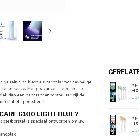
GERELAT
ige reiniging biedt als zacht is voor gevoelige
Ph
perfecte keuze. Met geavanceerde Sonicare-
HX
plak dan een handtandenborstel, terwijl de
Op 
mfortabele poetsbeurt.
CARE 6100 LIGHT BLUE?
Phi
-opzetborstel is speciaal ontworpen om uw
HX9
Op 
tandplak.