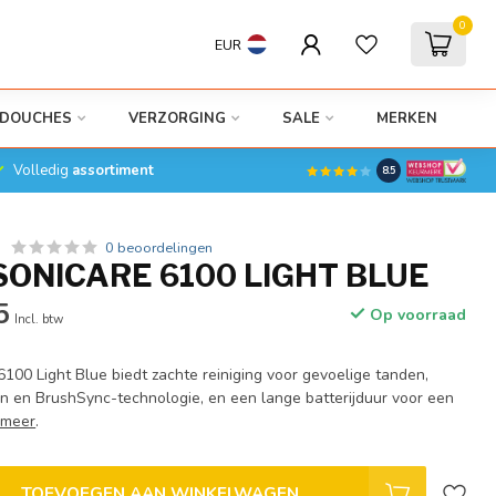
0
EUR
DOUCHES
VERZORGING
SALE
MERKEN
Volledig
assortiment
8.5
0 beoordelingen
SONICARE 6100 LIGHT BLUE
5
Op voorraad
Incl. btw
6100 Light Blue biedt zachte reiniging voor gevoelige tanden,
n en BrushSync-technologie, en een lange batterijduur voor een
 meer
.
TOEVOEGEN AAN WINKELWAGEN