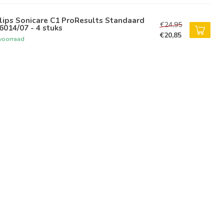
lips Sonicare C1 ProResults Standaard
€24,95
014/07 - 4 stuks
€20,85
voorraad