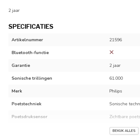
2 jaar
SPECIFICATIES
Artikelnummer
21596
Bluetooth-functie
Garantie
2 jaar
Sonische trillingen
61.000
Merk
Philips
Poetstechniek
Sonische techn
Poetsdruksensor
Zichtbare poet
Aantal poetsstanden
2
BEKIJK ALLES