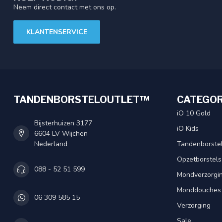
Neem direct contact met ons op.
KLANTENSERVICE
TANDENBORSTELOUTLET™
CATEGOR
iO 10 Gold
Bijsterhuizen 3177
iO Kids
6604 LV Wijchen
Nederland
Tandenborste
Opzetborstels
088 - 52 51 599
Mondverzorgi
Monddouches
06 309 585 15
Verzorging
Sale