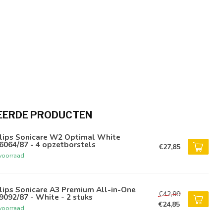
EERDE PRODUCTEN
ilips Sonicare W2 Optimal White
6064/87 - 4 opzetborstels
€27,85
voorraad
lips Sonicare A3 Premium All-in-One
€42,99
092/87 - White - 2 stuks
€24,85
voorraad