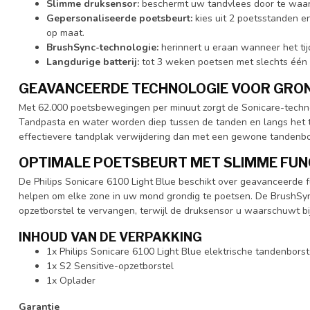
Slimme druksensor:
beschermt uw tandvlees door te waar
Gepersonaliseerde poetsbeurt:
kies uit 2 poetsstanden en
op maat.
BrushSync-technologie:
herinnert u eraan wanneer het tij
Langdurige batterij:
tot 3 weken poetsen met slechts één 
GEAVANCEERDE TECHNOLOGIE VOOR GROND
Met 62.000 poetsbewegingen per minuut zorgt de Sonicare-technol
Tandpasta en water worden diep tussen de tanden en langs het t
effectievere tandplak verwijdering dan met een gewone tandenbo
OPTIMALE POETSBEURT MET SLIMME FUN
De Philips Sonicare 6100 Light Blue beschikt over geavanceerde 
helpen om elke zone in uw mond grondig te poetsen. De BrushSync
opzetborstel te vervangen, terwijl de druksensor u waarschuwt bij
INHOUD VAN DE VERPAKKING
1x Philips Sonicare 6100 Light Blue elektrische tandenborst
1x S2 Sensitive-opzetborstel
1x Oplader
Garantie