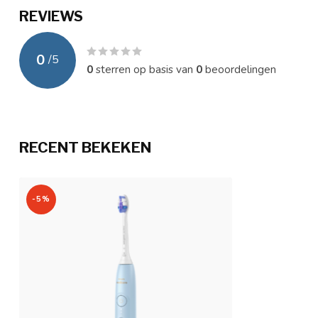
Timerfunctie
Ja - 4 x 30 sec.
REVIEWS
Soort accu
Lith-Ion accu
0
/
5
Kleur
Blauw
0
sterren op basis van
0
beoordelingen
RECENT BEKEKEN
-5%