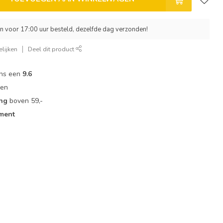
 voor 17:00 uur besteld, dezelfde dag verzonden!
lijken
Deel dit product
ons een
9.6
zen
ing
boven 59,-
iment