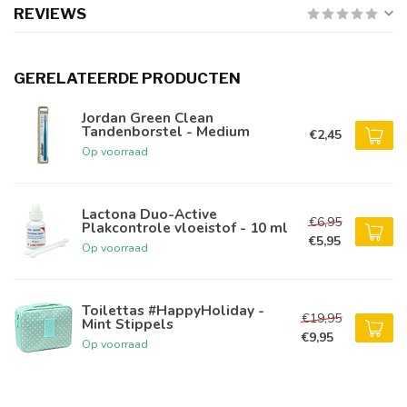
REVIEWS
GERELATEERDE PRODUCTEN
Jordan Green Clean
Tandenborstel - Medium
€2,45
Op voorraad
Lactona Duo-Active
€6,95
Plakcontrole vloeistof - 10 ml
€5,95
Op voorraad
Toilettas #HappyHoliday -
€19,95
Mint Stippels
€9,95
Op voorraad