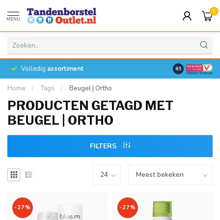
0
MENU
Volledig
assortiment
8.5
Home
/
Tags
/
Beugel | Ortho
PRODUCTEN GETAGD MET
BEUGEL | ORTHO
FILTERS
-27%
-27%