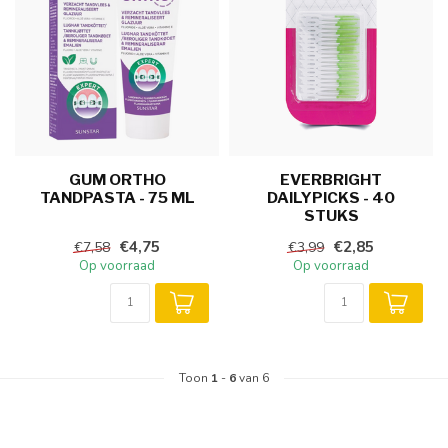
GUM ORTHO
EVERBRIGHT
TANDPASTA - 75 ML
DAILYPICKS - 40
STUKS
€4,75
€2,85
€7,58
€3,99
Op voorraad
Op voorraad
Toon
1
-
6
van 6