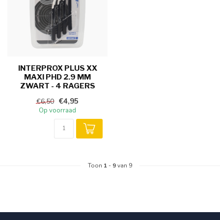
INTERPROX PLUS XX
MAXI PHD 2.9 MM
ZWART - 4 RAGERS
€4,95
€6,50
Op voorraad
Toon
1
-
9
van 9