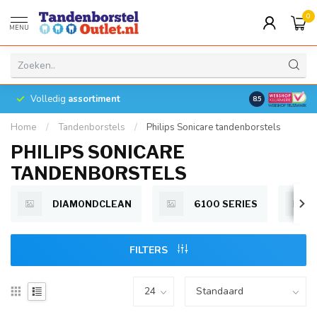
0
MENU
Volledig
assortiment
8.5
Home
/
Tandenborstels
/
Philips Sonicare tandenborstels
PHILIPS SONICARE
TANDENBORSTELS
DIAMONDCLEAN
6100 SERIES
FILTERS