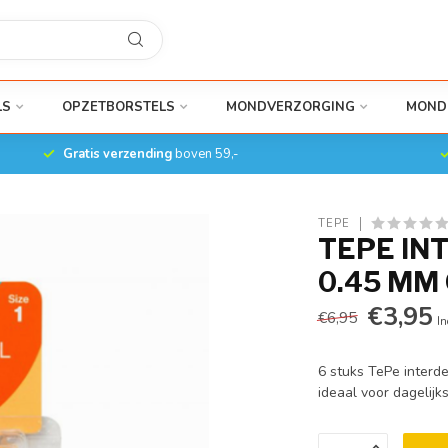
LS
OPZETBORSTELS
MONDVERZORGING
MOND
Gratis verzending
boven 59,-
TEPE
TEPE IN
0.45 MM 
€3,95
€6,95
In
6 stuks TePe interd
ideaal voor dagelijk