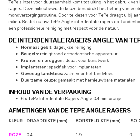
TePe's inzet voor duurzaamheid komt tot uiting in het gebruik va
ragers. Deze milieubewuste keuze benadrukt het belang van ecol
mondverzorgingsroutine. Door te kiezen voor TePe draagt u bij 
milieu. Bestel nu uw TePe Angle interdentale ragers op Tandenbor
een professionele reiniging met respect voor de natuur.
DE INTERDENTALE RAGERS ANGLE VAN TEP
Normaal gebit:
dagelijkse reiniging
Beugels:
reinigt rond orthodontische apparatuur
Kronen en bruggen:
ideaal voor kunstwerk
Implantaten:
specifiek voor implantaten
Gevoelig tandvlees:
zacht voor het tandvlees
Duurzame keuze:
gemaakt met hernieuwbare materialen
INHOUD VAN DE VERPAKKING
6 x TePe Interdentale Ragers Angle 0.4 mm oranje
AFMETINGEN VAN DE TEPE ANGLE RAGERS
KLEUR
DRAADDIKTE (mm)
BORSTELDIKTE
(mm)
ISO
ROZE
0.4
1.9
0