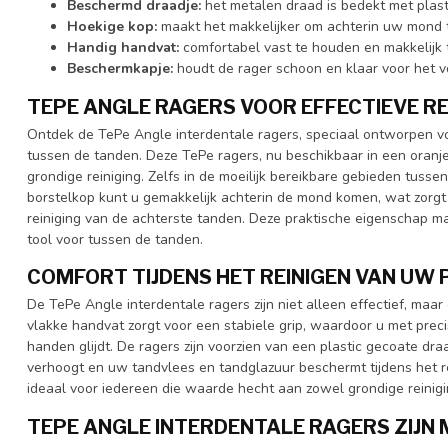
Beschermd draadje:
het metalen draad is bedekt met plasti
Hoekige kop:
maakt het makkelijker om achterin uw mond
Handig handvat:
comfortabel vast te houden en makkelijk 
Beschermkapje:
houdt de rager schoon en klaar voor het 
TEPE ANGLE RAGERS VOOR EFFECTIEVE RE
Ontdek de TePe Angle interdentale ragers, speciaal ontworpen vo
tussen de tanden. Deze TePe ragers, nu beschikbaar in een oranje,
grondige reiniging. Zelfs in de moeilijk bereikbare gebieden tuss
borstelkop kunt u gemakkelijk achterin de mond komen, wat zorgt
reiniging van de achterste tanden. Deze praktische eigenschap m
tool voor tussen de tanden.
COMFORT TIJDENS HET REINIGEN VAN UW
De TePe Angle interdentale ragers zijn niet alleen effectief, maar 
vlakke handvat zorgt voor een stabiele grip, waardoor u met preci
handen glijdt. De ragers zijn voorzien van een plastic gecoate dr
verhoogt en uw tandvlees en tandglazuur beschermt tijdens het re
ideaal voor iedereen die waarde hecht aan zowel grondige reinigin
TEPE ANGLE INTERDENTALE RAGERS ZIJN M