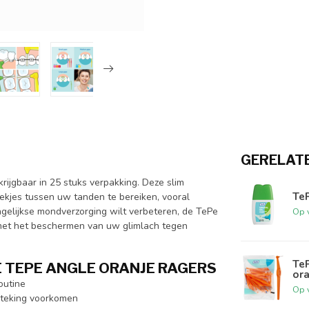
GERELAT
ijgbaar in 25 stuks verpakking. Deze slim
TeP
ekjes tussen uw tanden te bereiken, vooral
gelijkse mondverzorging wilt verbeteren, de TePe
Op 
u met het beschermen van uw glimlach tegen
Te
 TEPE ANGLE ORANJE RAGERS
ora
outine
Op 
steking voorkomen