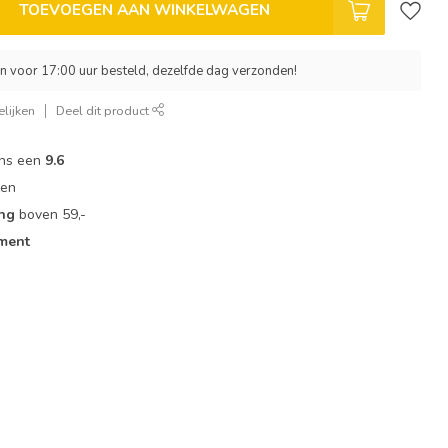
TOEVOEGEN AAN WINKELWAGEN
 voor 17:00 uur besteld, dezelfde dag verzonden!
lijken
Deel dit product
ons een
9.6
zen
ing
boven 59,-
iment