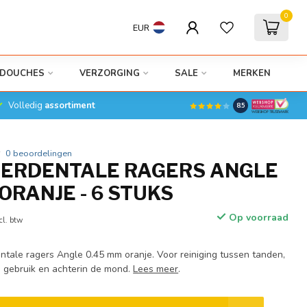
0
EUR
DOUCHES
VERZORGING
SALE
MERKEN
Volledig
assortiment
8.5
0 beoordelingen
TERDENTALE RAGERS ANGLE
ORANJE - 6 STUKS
Op voorraad
cl. btw
entale ragers Angle 0.45 mm oranje. Voor reiniging tussen tanden,
s gebruik en achterin de mond.
Lees meer
.