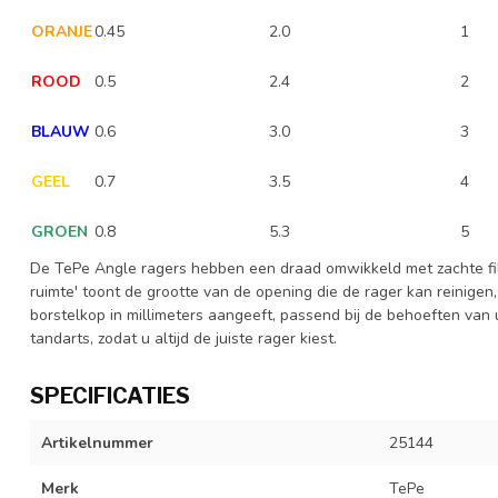
ORANJE
0.45
2.0
1
ROOD
0.5
2.4
2
BLAUW
0.6
3.0
3
GEEL
0.7
3.5
4
GROEN
0.8
5.3
5
De TePe Angle ragers hebben een draad omwikkeld met zachte fila
ruimte' toont de grootte van de opening die de rager kan reinigen, 
borstelkop in millimeters aangeeft, passend bij de behoeften van 
tandarts, zodat u altijd de juiste rager kiest.
SPECIFICATIES
Artikelnummer
25144
Merk
TePe