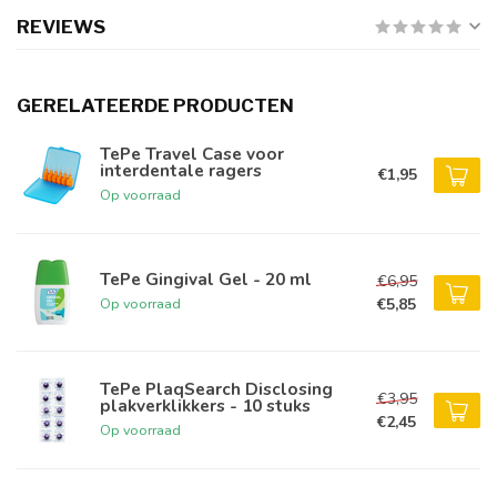
REVIEWS
GERELATEERDE PRODUCTEN
TePe Travel Case voor
interdentale ragers
€1,95
Op voorraad
TePe Gingival Gel - 20 ml
€6,95
€5,85
Op voorraad
TePe PlaqSearch Disclosing
€3,95
plakverklikkers - 10 stuks
€2,45
Op voorraad