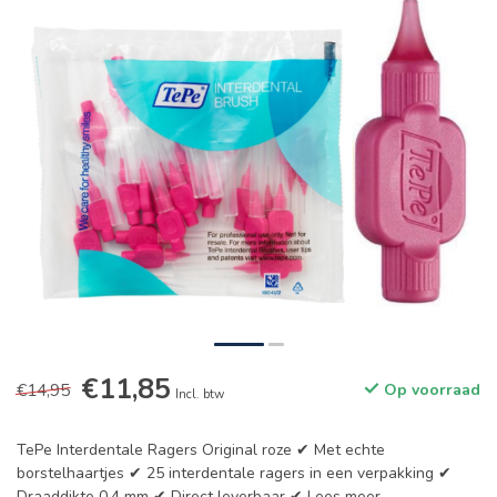
€11,85
€14,95
Op voorraad
Incl. btw
TePe Interdentale Ragers Original roze ✔ Met echte
borstelhaartjes ✔ 25 interdentale ragers in een verpakking ✔
Draaddikte 0.4 mm ✔ Direct leverbaar ✔
Lees meer
.