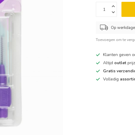
Op werkdagen
Toevoegen om te verge
Klanten geven 
Altijd
outlet
prij
Gratis verzend
Volledig
assort