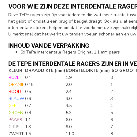
VOOR WIE ZIJN DEZE INTERDENTALE RAGE
Deze TePe ragers zijn fijn voor iedereen die wat meer ruimte tusse
het gebit, of omdat u een brug of beugel draagt. Ook als u al e
interdentale stokers helpen om dat te voorkomen. Ze zijn makkelij
U merkt snel dat het werkt uw tanden voelen schoner aan en uw ad
INHOUD VAN DE VERPAKKING
6x TePe Interdentale Ragers Original 1.1 mm paars
DE TEPE INTERDENTALE RAGERS ZIJN ER IN V
KLEUR
DRAADDIKTE (mm)
BORSTELDIKTE
(mm)
ISO GROOT
ROZE
0.4
1.9
0
ORANJE
0.45
2.0
1
ROOD
0.5
2.4
2
BLAUW
0.6
3.0
3
GEEL
0.7
3.5
4
GROEN
0.8
5.3
5
PAARS
1.1
6.0
6
GRIJS
1.3
9.0
7
ZWART
1.5
11.0
8