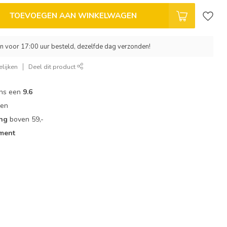
TOEVOEGEN AAN WINKELWAGEN
 voor 17:00 uur besteld, dezelfde dag verzonden!
lijken
Deel dit product
ons een
9.6
zen
ing
boven 59,-
iment