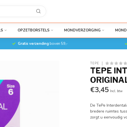
LS
OPZETBORSTELS
MONDVERZORGING
MOND
Gratis verzending
boven 59,-
TEPE
TEPE IN
ORIGINAL
€3,45
Incl. btw
De TePe Interdentale
bredere ruimtes tus
zorgt u eenvoudig v