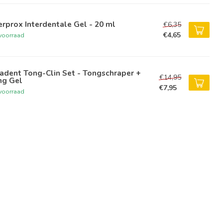
erprox Interdentale Gel - 20 ml
€6,35
€4,65
voorraad
adent Tong-Clin Set - Tongschraper +
€14,95
ng Gel
€7,95
voorraad