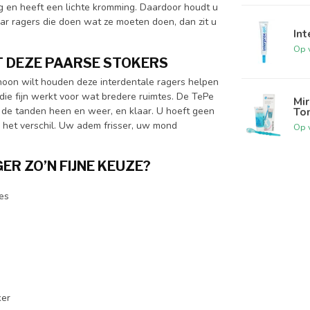
vig en heeft een lichte kromming. Daardoor houdt u
aar ragers die doen wat ze moeten doen, dan zit u
Int
Op 
T DEZE PAARSE STOKERS
hoon wilt houden deze interdentale ragers helpen
die fijn werkt voor wat bredere ruimtes. De TePe
Mir
n de tanden heen en weer, en klaar. U hoeft geen
To
 het verschil. Uw adem frisser, uw mond
Op 
ER ZO’N FIJNE KEUZE?
es
ker