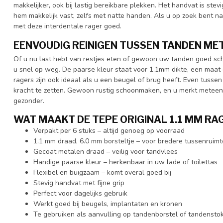
makkelijker, ook bij lastig bereikbare plekken. Het handvat is ste
hem makkelijk vast, zelfs met natte handen. Als u op zoek bent n
met deze interdentale rager goed.
EENVOUDIG REINIGEN TUSSEN TANDEN ME
Of u nu last hebt van restjes eten of gewoon uw tanden goed sc
u snel op weg. De paarse kleur staat voor 1.1mm dikte, een maat 
ragers zijn ook ideaal als u een beugel of brug heeft. Even tusse
kracht te zetten. Gewoon rustig schoonmaken, en u merkt meteen
gezonder.
WAT MAAKT DE TEPE ORIGINAL 1.1 MM RAG
Verpakt per 6 stuks
– altijd genoeg op voorraad
1.1 mm draad, 6.0 mm borsteltje
– voor bredere tussenruimt
Gecoat metalen draad
– veilig voor tandvlees
Handige paarse kleur
– herkenbaar in uw lade of toilettas
Flexibel en buigzaam
– komt overal goed bij
Stevig handvat met fijne grip
Perfect voor dagelijks gebruik
Werkt goed bij beugels, implantaten en kronen
Te gebruiken als aanvulling op tandenborstel of tandensto