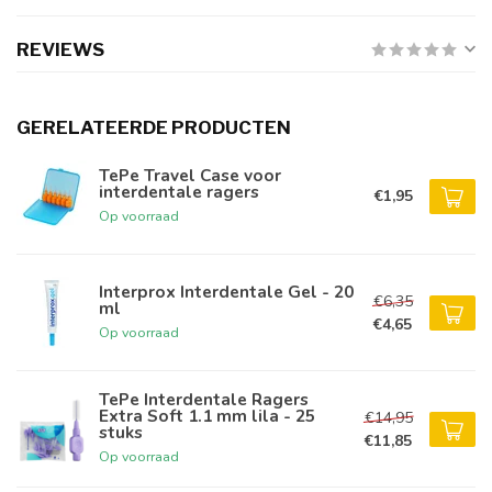
REVIEWS
GERELATEERDE PRODUCTEN
TePe Travel Case voor
interdentale ragers
€1,95
Op voorraad
Interprox Interdentale Gel - 20
€6,35
ml
€4,65
Op voorraad
TePe Interdentale Ragers
Extra Soft 1.1 mm lila - 25
€14,95
stuks
€11,85
Op voorraad