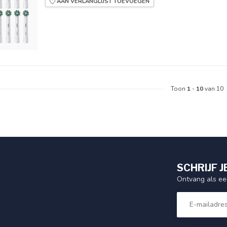
AAN VERLANGLIJST TOEVOEGEN
Toon
1
-
10
van 10
SCHRIJF J
Ontvang als eer