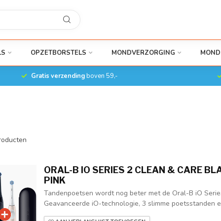
LS
OPZETBORSTELS
MONDVERZORGING
MOND
Gratis verzending
boven 59,-
roducten
ORAL-B IO SERIES 2 CLEAN & CARE BL
PINK
Tandenpoetsen wordt nog beter met de Oral-B iO Series
Geavanceerde iO-technologie, 3 slimme poetsstanden en