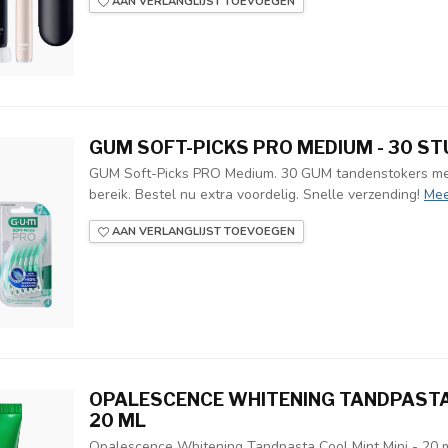
AAN VERLANGLIJST TOEVOEGEN
GUM SOFT-PICKS PRO MEDIUM - 30 S
GUM Soft-Picks PRO Medium. 30 GUM tandenstokers met
bereik. Bestel nu extra voordelig. Snelle verzending!
Mee
AAN VERLANGLIJST TOEVOEGEN
OPALESCENCE WHITENING TANDPASTA C
20 ML
Opalescence Whitening Tandpasta Cool Mint Mini - 20 m