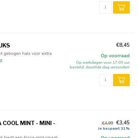
€8,45
TUKS
 gebogen hals voor extra
Op voorraad
r
Op werkdagen voor 17:00 uur
besteld, dezelfde dag verzonden!
€3,45
OOL MINT - MINI -
€4,99
Je bespaart 31%
l biedt een frisse mint smaak
Op voorraad