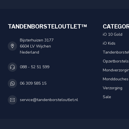
TANDENBORSTELOUTLET™
CATEGOR
iO 10 Gold
Bijsterhuizen 3177
iO Kids
6604 LV Wijchen
Nederland
Tandenborste
Opzetborstels
088 - 52 51 599
Mondverzorgi
Monddouches
06 309 585 15
Verzorging
Sale
service@tandenborsteloutlet.nl