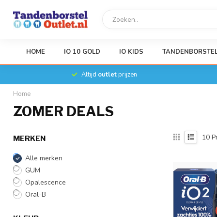
HOME
IO 10 GOLD
IO KIDS
TANDENBORSTE
Altijd
outlet
prijzen
Home
ZOMER DEALS
10
P
MERKEN
Alle merken
GUM
Opalescence
Oral-B