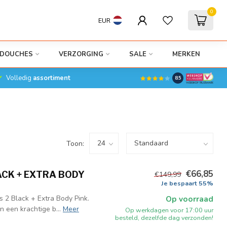
0
EUR
DOUCHES
VERZORGING
SALE
MERKEN
Volledig
assortiment
8.5
Toon:
€66,85
ACK + EXTRA BODY
€149,99
Je bespaart 55%
 2 Black + Extra Body Pink.
Op voorraad
 een krachtige b...
Meer
Op werkdagen voor 17:00 uur
besteld, dezelfde dag verzonden!