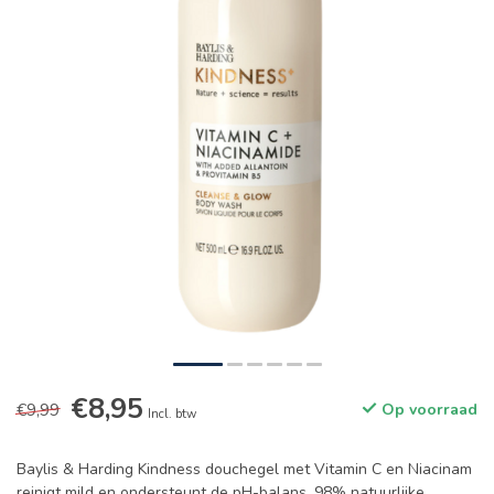
€8,95
€9,99
Op voorraad
Incl. btw
Baylis & Harding Kindness douchegel met Vitamin C en Niacinam
reinigt mild en ondersteunt de pH-balans. 98% natuurlijke