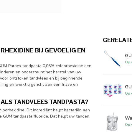
GERELAT
HEXIDINE BIJ GEVOELIG EN
GU
Op 
e GUM Paroex tandpasta 0,06% chloorhexidine een
minderen en ondersteunt het herstel van uw
 voor ontstoken tandvlees en bij beginnende
ing en werkt u gericht aan een frisse en
GUM
Op 
 ALS TANDVLEES TANDPASTA?
oorhexidine. Dit ingrediënt helpt bacteriën aan
eze GUM tandpasta fluoride. Dat helpt uw tanden
Wa
Op 