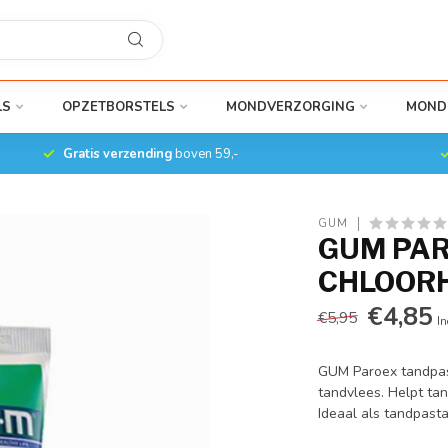
LS
OPZETBORSTELS
MONDVERZORGING
MOND
Gratis verzending
boven 59,-
GUM
GUM PAR
CHLOORH
€4,85
€5,95
In
GUM Paroex tandpast
tandvlees. Helpt tan
Ideaal als tandpast