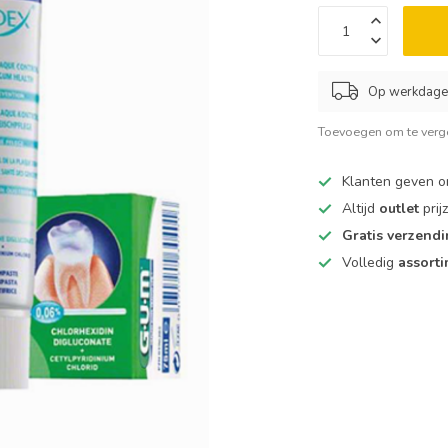
Op werkdagen
Toevoegen om te verge
Klanten geven 
Altijd
outlet
prij
Gratis verzend
Volledig
assort