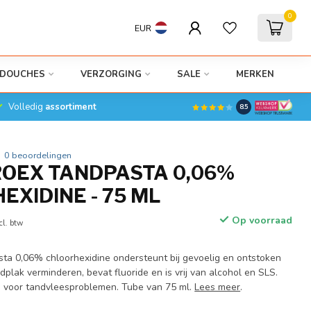
0
EUR
DOUCHES
VERZORGING
SALE
MERKEN
Volledig
assortiment
8.5
0 beoordelingen
OEX TANDPASTA 0,06%
EXIDINE - 75 ML
Op voorraad
cl. btw
a 0,06% chloorhexidine ondersteunt bij gevoelig en ontstoken
dplak verminderen, bevat fluoride en is vrij van alcohol en SLS.
a voor tandvleesproblemen. Tube van 75 ml.
Lees meer
.