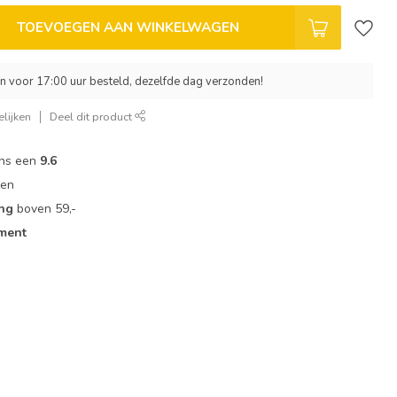
TOEVOEGEN AAN WINKELWAGEN
 voor 17:00 uur besteld, dezelfde dag verzonden!
lijken
Deel dit product
ons een
9.6
zen
ing
boven 59,-
iment