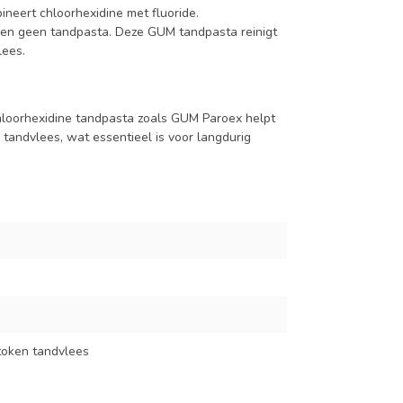
neert chloorhexidine met fluoride.
en geen tandpasta. Deze GUM tandpasta reinigt
lees.
chloorhexidine tandpasta zoals GUM Paroex helpt
tandvlees, wat essentieel is voor langdurig
token tandvlees