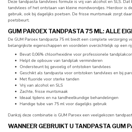
Deze tandpasta tandvlees formule is vrij van alcohol en SLS. Dat 
tandvlees of het ontstaan van kleine mondwondjes. Hierdoor is de
gebruik, ook bij dagelijks poetsen. De frisse muntsmaak zorgt daa
poetsbeurt.
GUM PAROEX TANDPASTA 75 ML: ALLE EI
De GUM Paroex tandpasta 75 ml biedt een complete verzorging vo
belangrijkste eigenschappen en voordelen overzichtelijk op een rij
Bevat 0,06% chloorhexidine voor professionele tandplakcon
Helpt de opbouw van tandplak verminderen
Ondersteunt bij gevoelig of ontstoken tandvlees
Geschikt als tandpasta voor ontstoken tandvlees en bij pa
Met fluoride voor sterke tanden
Vrij van alcohol en SLS
Zachte, frisse muntsmaak
Ideaal tijdens en na tandheelkundige behandelingen
Handige tube van 75 ml voor dagelijks gebruik
Dankzij deze combinatie is GUM Paroex een veelgekozen tandpas
WANNEER GEBRUIKT U TANDPASTA GUM 