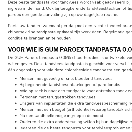
Deze beste tandpasta voor tandvlees wordt vaak geadviseerd bij o
ingreep in de mond. Ook bij terugkerende tandvleesklachten of ti
paroex een goede aanvulling zijn op uw dagelijkse routine.
Poets uw tanden tweemaal per dag met een zachte tandenborstel. 
chloorhexidine tandpasta optimaal zijn werk doen. Regelmatig ge
conditie te brengen en te houden.
VOOR WIE IS GUM PAROEX TANDPASTA 0,
De GUM Paroex tandpasta 0,06% chloorhexidine is ontwikkeld vo
willen geven. Deze tandvlees tandpasta is geschikt voor verschille
één oogopslag voor wie deze chloorhexidine tandpasta een goede
Mensen met gevoelig of snel bloedend tandvlees
Bij beginnende tandvleesontstekingen of parodontitis
Wie op zoek is naar een tandpasta voor ontstoken tandvle
Personen met teruggetrokken tandvlees
Dragers van implantaten die extra tandvleesbescherming 
Mensen met een beugel (orthodontie) waarbij tandplak zich
Na een tandheelkundige ingreep in de mond
Ouderen die extra ondersteuning willen bij hun dagelijkse
Iedereen die de beste tandpasta voor tandvleesproblemen z