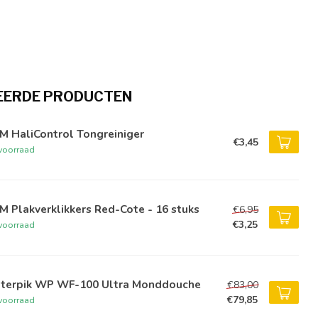
EERDE PRODUCTEN
M HaliControl Tongreiniger
€3,45
voorraad
 Plakverklikkers Red-Cote - 16 stuks
€6,95
€3,25
voorraad
terpik WP WF-100 Ultra Monddouche
€83,00
€79,85
voorraad