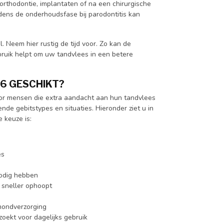
rthodontie, implantaten of na een chirurgische
jdens de onderhoudsfase bij parodontitis kan
Neem hier rustig de tijd voor. Zo kan de
bruik helpt om uw tandvlees in een betere
06 GESCHIKT?
or mensen die extra aandacht aan hun tandvlees
nde gebitstypes en situaties. Hieronder ziet u in
 keuze is:
es
nodig hebben
 sneller ophoopt
 mondverzorging
oekt voor dagelijks gebruik