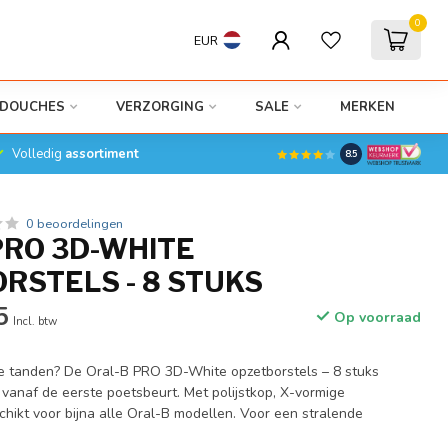
0
EUR
DOUCHES
VERZORGING
SALE
MERKEN
Volledig
assortiment
8.5
0 beoordelingen
PRO 3D-WHITE
RSTELS - 8 STUKS
5
Op voorraad
Incl. btw
e tanden? De Oral-B PRO 3D-White opzetborstels – 8 stuks
 vanaf de eerste poetsbeurt. Met polijstkop, X-vormige
hikt voor bijna alle Oral-B modellen. Voor een stralende