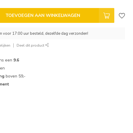
TOEVOEGEN AAN WINKELWAGEN
 voor 17:00 uur besteld, dezelfde dag verzonden!
lijken
Deel dit product
ons een
9.6
zen
ing
boven 59,-
iment