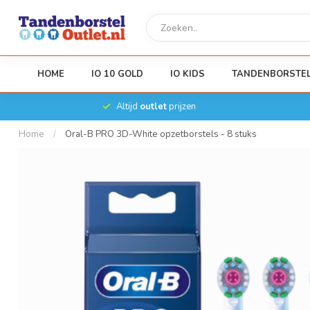
HOME
IO 10 GOLD
IO KIDS
TANDENBORSTE
Altijd
outlet
prijzen
Home
/
Oral-B PRO 3D-White opzetborstels - 8 stuks