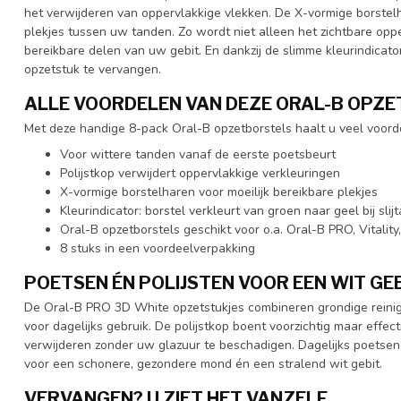
het verwijderen van oppervlakkige vlekken. De X-vormige borstel
plekjes tussen uw tanden. Zo wordt niet alleen het zichtbare op
bereikbare delen van uw gebit. En dankzij de slimme kleurindicato
opzetstuk te vervangen.
ALLE VOORDELEN VAN DEZE ORAL-B OPZET
Met deze handige 8-pack Oral-B opzetborstels haalt u veel voorde
Voor wittere tanden vanaf de eerste poetsbeurt
Polijstkop verwijdert oppervlakkige verkleuringen
X-vormige borstelharen voor moeilijk bereikbare plekjes
Kleurindicator: borstel verkleurt van groen naar geel bij slij
Oral-B opzetborstels geschikt voor o.a. Oral-B PRO, Vitalit
8 stuks in een voordeelverpakking
POETSEN ÉN POLIJSTEN VOOR EEN WIT GE
De Oral-B PRO 3D White opzetstukjes combineren grondige reinigi
voor dagelijks gebruik. De polijstkop boent voorzichtig maar effect
verwijderen zonder uw glazuur te beschadigen. Dagelijks poetse
voor een schonere, gezondere mond én een stralend wit gebit.
VERVANGEN? U ZIET HET VANZELF