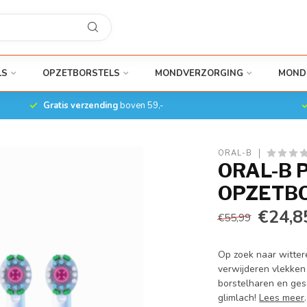
LS
OPZETBORSTELS
MONDVERZORGING
MOND
Gratis verzending
boven 59,-
ORAL-B
ORAL-B 
OPZETBO
€24,8
€55,99
Op zoek naar witter
verwijderen vlekken
borstelharen en gesc
glimlach!
Lees meer
.