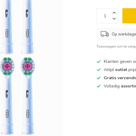
Op werkdagen
Toevoegen om te verge
Klanten geven 
Altijd
outlet
prij
Gratis verzend
Volledig
assort