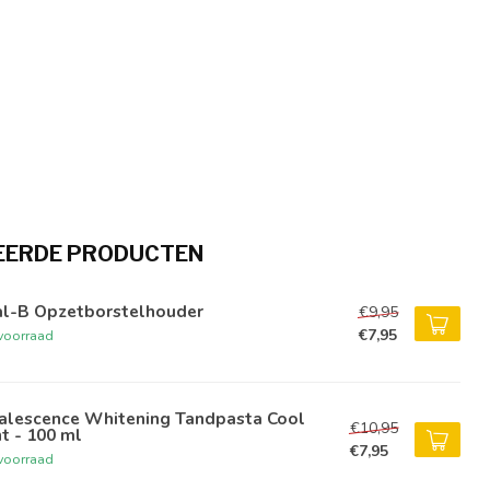
EERDE PRODUCTEN
al-B Opzetborstelhouder
€9,95
€7,95
voorraad
alescence Whitening Tandpasta Cool
€10,95
t - 100 ml
€7,95
voorraad