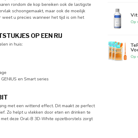
haren rondom de kop bereiken ook de lastigste
pervlak schoongemaakt, maar ook de moeilijk
Vi
r weet u precies wanneer het tijd is om het
Op 
STUKJES OP EEN RIJ
len in huis:
TeP
Vo
Op 
tage
y, GENIUS en Smart series
BIT
ng met een wittend effect. Dit maakt ze perfect
ief. Zo helpt u vlekken door eten en drinken te
n met deze Oral-B 3D-White opzetborstels zorgt