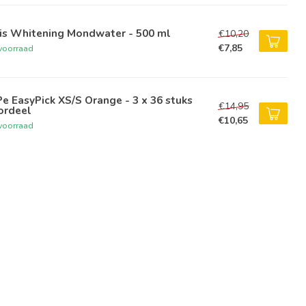
tis Whitening Mondwater - 500 ml
€10,20
€7,85
voorraad
e EasyPick XS/S Orange - 3 x 36 stuks
€14,95
ordeel
€10,65
voorraad