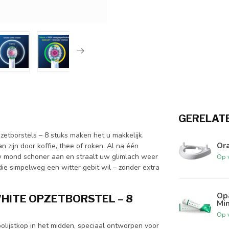
GERELAT
etborstels – 8 stuks maken het u makkelijk.
Or
n zijn door koffie, thee of roken. Al na één
uw mond schoner aan en straalt uw glimlach weer
Op 
die simpelweg een witter gebit wil – zonder extra
Op
HITE OPZETBORSTEL – 8
Min
Op 
olijstkop in het midden, speciaal ontworpen voor